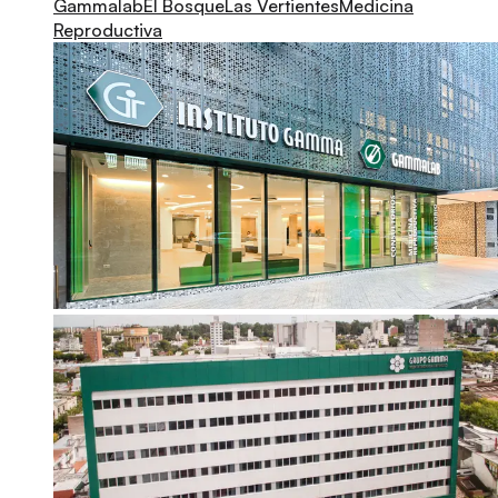
Gammalab
El Bosque
Las Vertientes
Medicina
Reproductiva