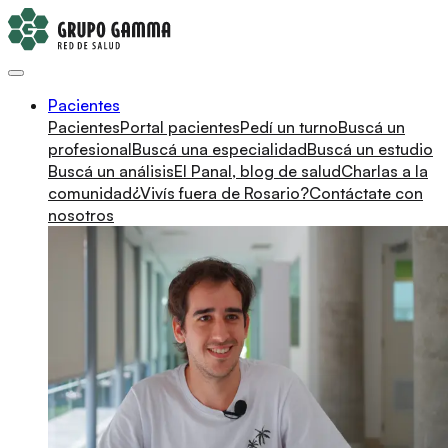
Pacientes
Pacientes
Portal pacientes
Pedí un turno
Buscá un
profesional
Buscá una especialidad
Buscá un estudio
Buscá un análisis
El Panal, blog de salud
Charlas a la
comunidad
¿Vivís fuera de Rosario?
Contáctate con
nosotros