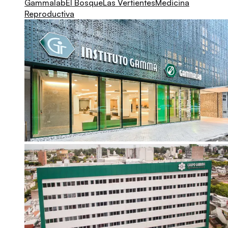
Gammalab
El Bosque
Las Vertientes
Medicina
Reproductiva