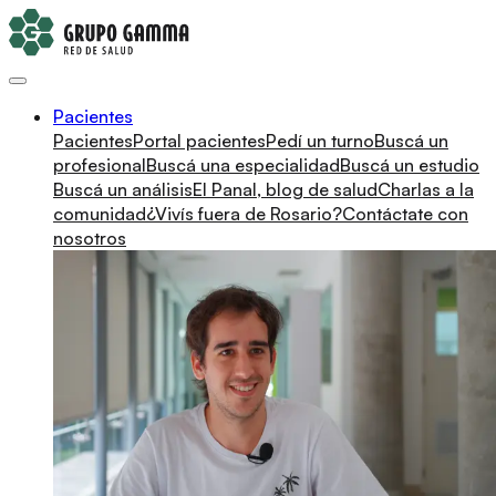
Pacientes
Pacientes
Portal pacientes
Pedí un turno
Buscá un
profesional
Buscá una especialidad
Buscá un estudio
Buscá un análisis
El Panal, blog de salud
Charlas a la
comunidad
¿Vivís fuera de Rosario?
Contáctate con
nosotros