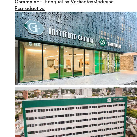
Gammalab
El Bosque
Las Vertientes
Medicina
Reproductiva