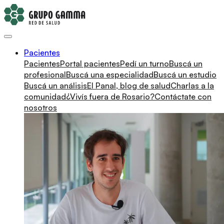
Pacientes
Pacientes
Portal pacientes
Pedí un turno
Buscá un
profesional
Buscá una especialidad
Buscá un estudio
Buscá un análisis
El Panal, blog de salud
Charlas a la
comunidad
¿Vivís fuera de Rosario?
Contáctate con
nosotros