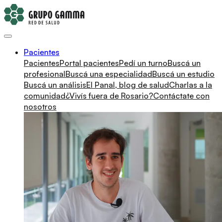
Pacientes
Pacientes
Portal pacientes
Pedí un turno
Buscá un
profesional
Buscá una especialidad
Buscá un estudio
Buscá un análisis
El Panal, blog de salud
Charlas a la
comunidad
¿Vivís fuera de Rosario?
Contáctate con
nosotros