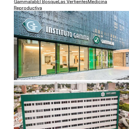
Gammalab
El Bosque
Las Vertientes
Medicina
Reproductiva