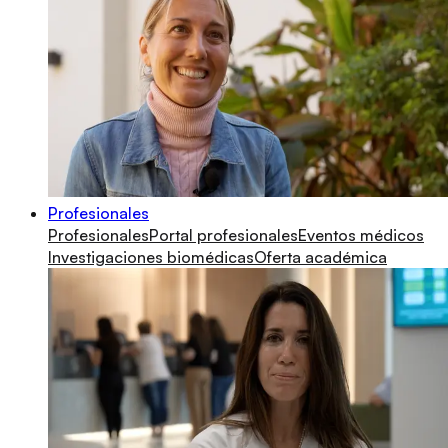
Profesionales
Profesionales
Portal profesionales
Eventos médicos
Investigaciones biomédicas
Oferta académica