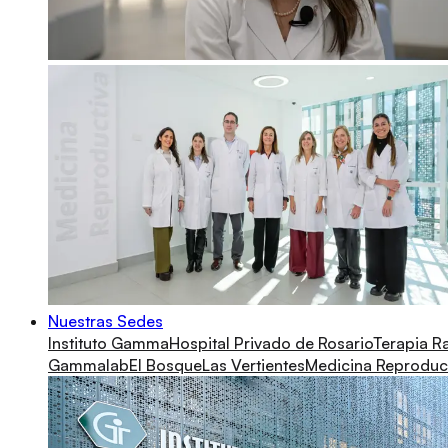
Nuestras Sedes
Instituto Gamma
Hospital Privado de Rosario
Terapia R
Gammalab
El Bosque
Las Vertientes
Medicina Reproduc