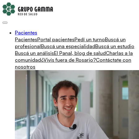
Pacientes
Pacientes
Portal pacientes
Pedí un turno
Buscá un
profesional
Buscá una especialidad
Buscá un estudio
Buscá un análisis
El Panal, blog de salud
Charlas a la
comunidad
¿Vivís fuera de Rosario?
Contáctate con
nosotros