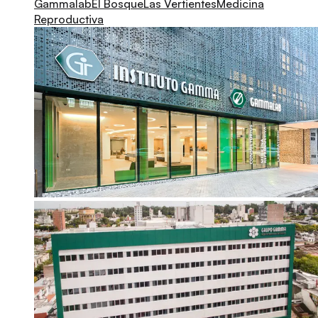
Gammalab
El Bosque
Las Vertientes
Medicina
Reproductiva