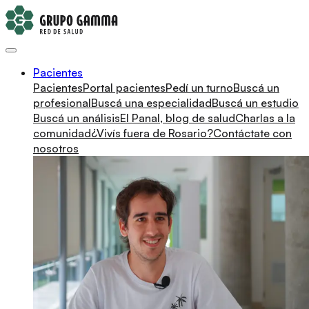
Pacientes
Pacientes
Portal pacientes
Pedí un turno
Buscá un
profesional
Buscá una especialidad
Buscá un estudio
Buscá un análisis
El Panal, blog de salud
Charlas a la
comunidad
¿Vivís fuera de Rosario?
Contáctate con
nosotros