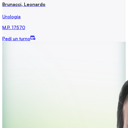
Brunacci, Leonardo
Urología
M.P.
17570
Pedí un turno