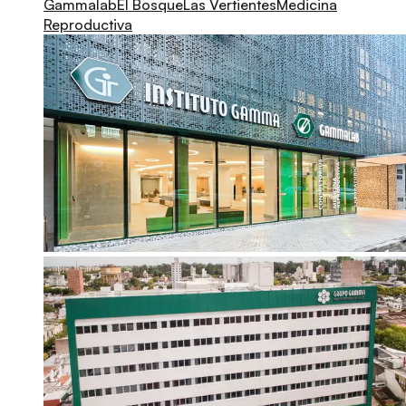
Gammalab
El Bosque
Las Vertientes
Medicina
Reproductiva