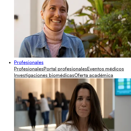
Profesionales
Profesionales
Portal profesionales
Eventos médicos
Investigaciones biomédicas
Oferta académica