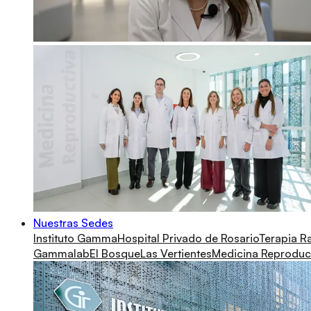
Nuestras Sedes
Instituto Gamma
Hospital Privado de Rosario
Terapia R
Gammalab
El Bosque
Las Vertientes
Medicina Reproduc