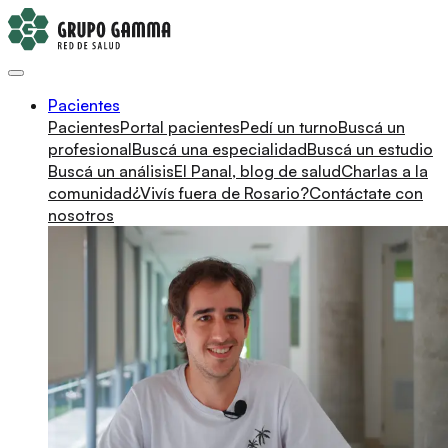
Pacientes
Pacientes
Portal pacientes
Pedí un turno
Buscá un
profesional
Buscá una especialidad
Buscá un estudio
Buscá un análisis
El Panal, blog de salud
Charlas a la
comunidad
¿Vivís fuera de Rosario?
Contáctate con
nosotros