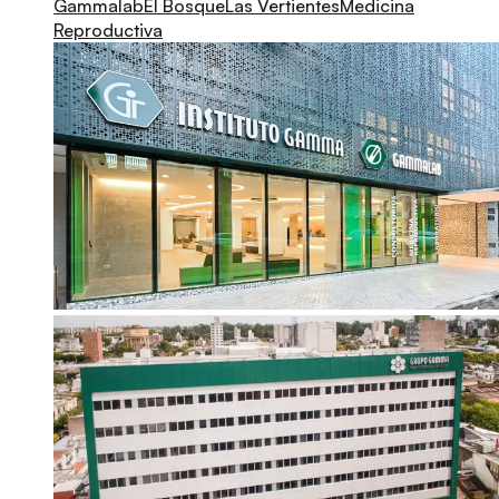
Gammalab
El Bosque
Las Vertientes
Medicina
Reproductiva