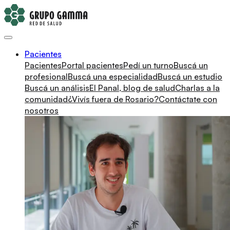
Pacientes
Pacientes
Portal pacientes
Pedí un turno
Buscá un
profesional
Buscá una especialidad
Buscá un estudio
Buscá un análisis
El Panal, blog de salud
Charlas a la
comunidad
¿Vivís fuera de Rosario?
Contáctate con
nosotros