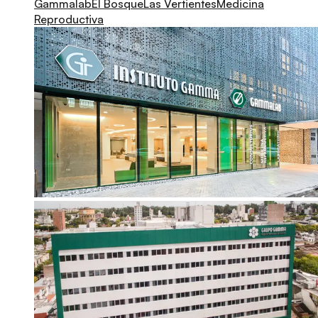
Gammalab
El Bosque
Las Vertientes
Medicina
Reproductiva