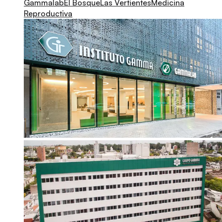
Gammalab
El Bosque
Las Vertientes
Medicina
Reproductiva