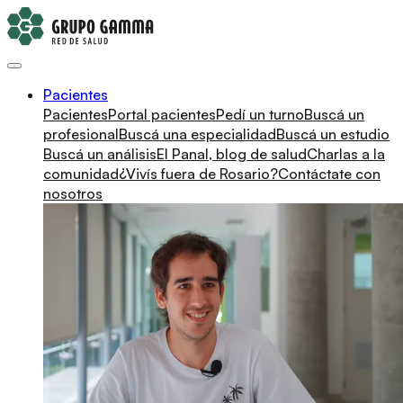
Pacientes
Pacientes
Portal pacientes
Pedí un turno
Buscá un
profesional
Buscá una especialidad
Buscá un estudio
Buscá un análisis
El Panal, blog de salud
Charlas a la
comunidad
¿Vivís fuera de Rosario?
Contáctate con
nosotros