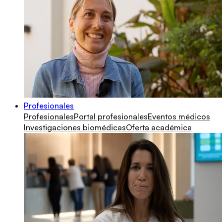
Profesionales
Profesionales
Portal profesionales
Eventos médicos
Investigaciones biomédicas
Oferta académica