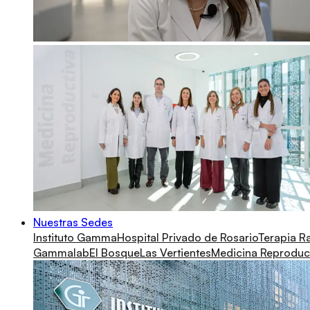
Nuestras Sedes
Instituto Gamma
Hospital Privado de Rosario
Terapia R
Gammalab
El Bosque
Las Vertientes
Medicina Reproduc