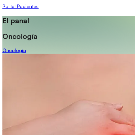
Portal Pacientes
El panal
Oncología
Oncología