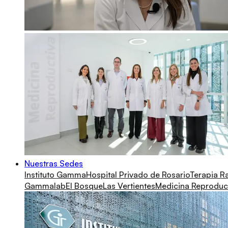
Nuestras Sedes
Instituto Gamma
Hospital Privado de Rosario
Terapia R
Gammalab
El Bosque
Las Vertientes
Medicina Reproduc