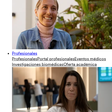
Profesionales
Profesionales
Portal profesionales
Eventos médicos
Investigaciones biomédicas
Oferta académica