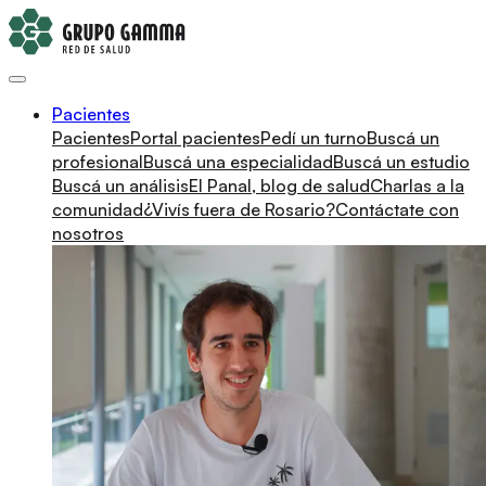
Pacientes
Pacientes
Portal pacientes
Pedí un turno
Buscá un
profesional
Buscá una especialidad
Buscá un estudio
Buscá un análisis
El Panal, blog de salud
Charlas a la
comunidad
¿Vivís fuera de Rosario?
Contáctate con
nosotros