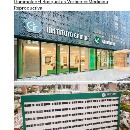
Gammalab
El Bosque
Las Vertientes
Medicina
Reproductiva