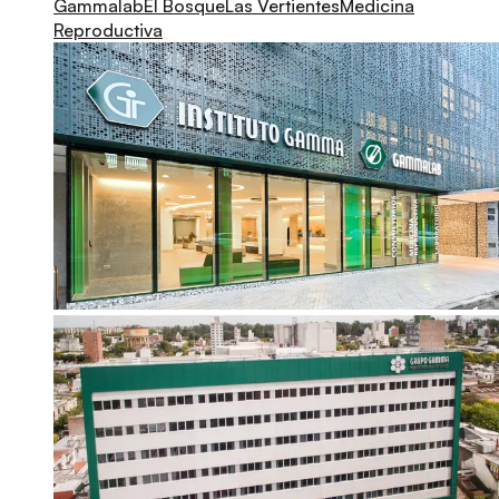
Gammalab
El Bosque
Las Vertientes
Medicina
Reproductiva