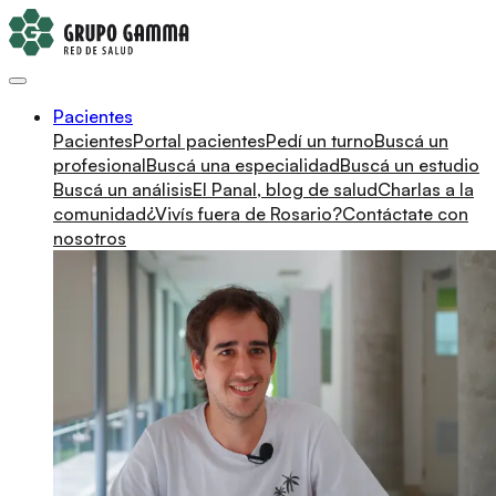
Pacientes
Pacientes
Portal pacientes
Pedí un turno
Buscá un
profesional
Buscá una especialidad
Buscá un estudio
Buscá un análisis
El Panal, blog de salud
Charlas a la
comunidad
¿Vivís fuera de Rosario?
Contáctate con
nosotros